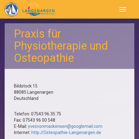
Navigatio
öffnen
Praxis für
Physiotherapie und
Osteopathie
Bildstock 15
88085
Langenargen
Deutschland
Telefon:
07543 96 35 75
Fax:
07543 96 00 548
E-Mail:
yvesvonmackensen@googlemail.com
Internet:
http://Osteopathie-Langenargen.de