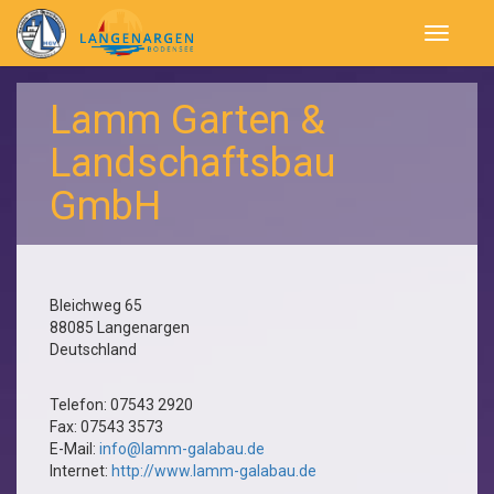
Navigatio
öffnen
Lamm Garten &
Landschaftsbau
GmbH
Bleichweg 65
88085
Langenargen
Deutschland
Telefon:
07543 2920
Fax:
07543 3573
E-Mail:
info@lamm-galabau.de
Internet:
http://www.lamm-galabau.de