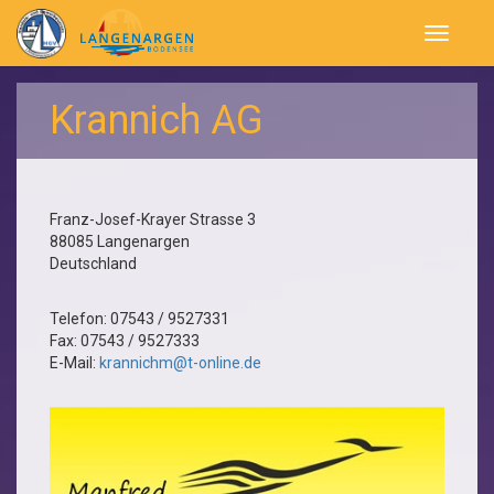
Navigatio
öffnen
Krannich AG
Franz-Josef-Krayer Strasse 3
88085
Langenargen
Deutschland
Telefon:
07543 / 9527331
Fax:
07543 / 9527333
E-Mail:
krannichm@t-online.de